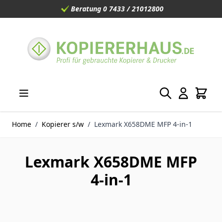
Beratung 0 7433 / 21012800
Direkt zum Inhalt
Home
/
Kopierer s/w
/
Lexmark X658DME MFP 4-in-1
Lexmark X658DME MFP
4-in-1