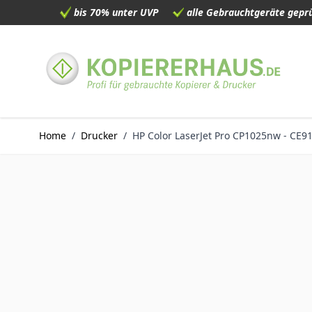
bis 70% unter UVP
alle Gebrauchtgeräte geprü
Direkt zum Inhalt
Home
/
Drucker
/
HP Color LaserJet Pro CP1025nw - CE9