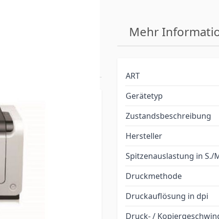
et Pro
Mehr Informati
rucker DIN A4
ART
Gerätetyp
Zustandsbeschreibung
serdrucker DIN A4
Hersteller
Spitzenauslastung in S.
Druckmethode
 bei unseren angebotenen
rodukte sind durch
Druckauflösung in dpi
ile (wie Walzen,
Druck- / Kopiergeschwin