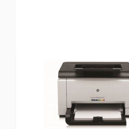
Beschreibung /
HP Color LaserJ
CP1025nw - CE914A Farblaserd
Netzwerk USB
Einzelheiten
HP Color LaserJet Pro CP1025nw - CE914A Farbla
Netzwerk USB
Zustand
Sofern nicht anders angegeben, handelt es sich
Artikeln um hochwertige Gebrauchtgeräte. Alle P
unsere Techniker einzeln geprüft und Verschleißte