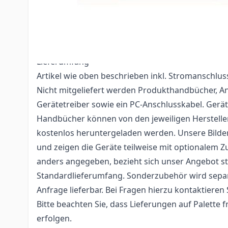
Heizeinheiten, etc.) wo nötig ersetzt worden. Wir
selbstverständlich, dass die Ware voll funktionst
verlässt.
Lieferumfang
Artikel wie oben beschrieben inkl. Stromanschluss
Nicht mitgeliefert werden Produkthandbücher, 
Gerätetreiber sowie ein PC-Anschlusskabel. Gerä
Handbücher können von den jeweiligen Hersteller
kostenlos heruntergeladen werden. Unsere Bilder
und zeigen die Geräte teilweise mit optionalem Z
anders angegeben, bezieht sich unser Angebot st
Standardlieferumfang. Sonderzubehör wird separ
Anfrage lieferbar. Bei Fragen hierzu kontaktieren 
Bitte beachten Sie, dass Lieferungen auf Palette 
erfolgen.