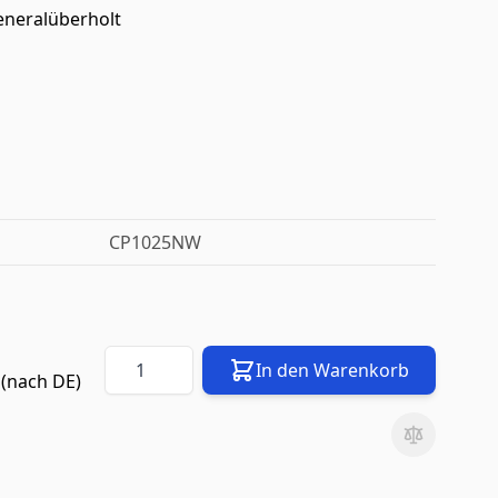
eneralüberholt
CP1025NW
Menge
In den Warenkorb
(nach
DE
)