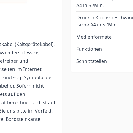
 versichern
A4 in S./Min.
üchtig unser Lager
Druck- / Kopiergeschwin
Farbe A4 in S./Min.
Medienformate
kabel (Kaltgerätekabel).
Funktionen
Anwendersoftware,
tetreiber und
Schnittstellen
seiten im Internet
 sind sog. Symbolbilder
ubehör. Sofern nicht
ets auf den
at berechnet und ist auf
Sie uns bitte im Vorfeld.
frei Bordsteinkante