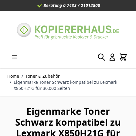
Beratung 0 7433 / 21012800
Direkt zum Inhalt
Home
/
Toner & Zubehör
/
Eigenmarke Toner Schwarz kompatibel zu Lexmark
X850H21G für 30.000 Seiten
Eigenmarke Toner
Schwarz kompatibel zu
Lexmark X850H21G für