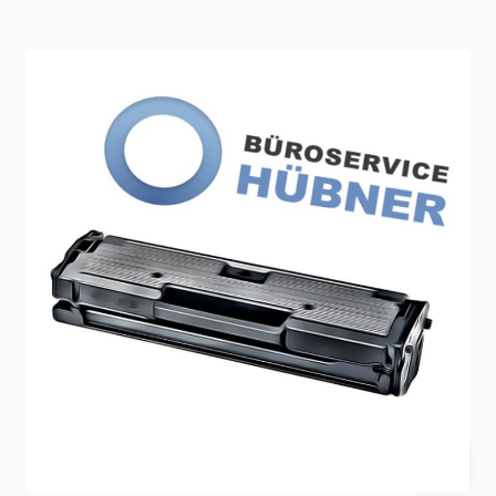
Zustand: rebuilt, Neuware
Versandart: Paket
Auf Lager
SKU
X850H21G
100,00 €
Preis (
DE
) inkl. USt.
zzgl.
8,90 €
Versandkosten
(nach
DE
)
Menge