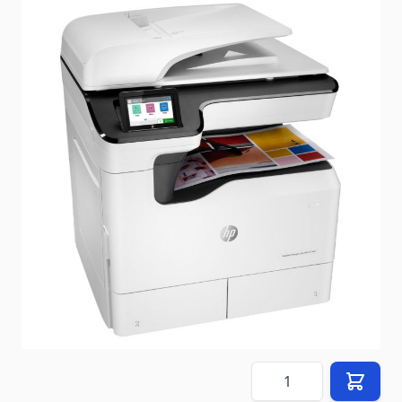
Zustand: Vom Verkäufer generalüberholt
Lieferzeit:
Auf Anfrage
Versandart: Europalette (120 cm x 80 cm)
Auf Lager
SKU
E77650dn
2.990,00 €
Preis (
DE
) inkl. USt.
zzgl.
90,00 €
Versandkosten
(nach
DE
)
Menge