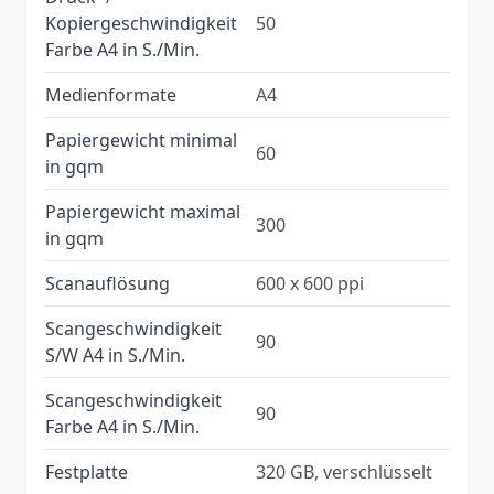
Kopiergeschwindigkeit
50
Farbe A4 in S./Min.
Medienformate
A4
Papiergewicht minimal
60
in gqm
Papiergewicht maximal
300
in gqm
Scanauflösung
600 x 600 ppi
Scangeschwindigkeit
90
S/W A4 in S./Min.
Scangeschwindigkeit
90
Farbe A4 in S./Min.
Festplatte
320 GB, verschlüsselt