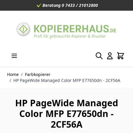
Beratung 0 7433 / 21012800
Direkt zum Inhalt
Home
/
Farbkopierer
/
HP PageWide Managed Color MFP E77650dn - 2CF56A
HP PageWide Managed
Color MFP E77650dn -
2CF56A